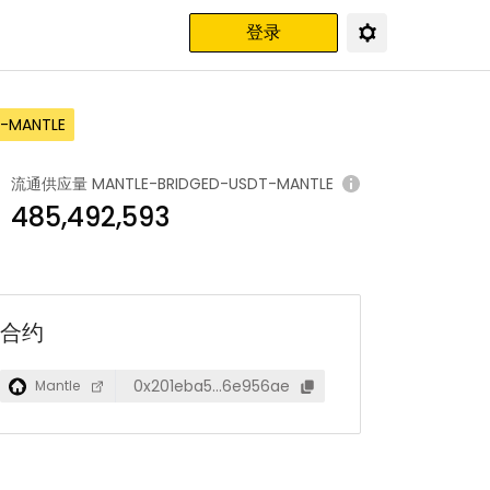
登录
-MANTLE
流通供应量
MANTLE-BRIDGED-USDT-MANTLE
485,492,593
合约
0x201eba5…6e956ae
Mantle