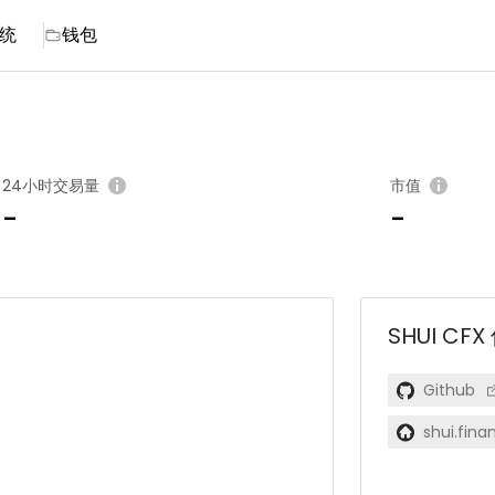
统
钱包
24小时交易量
市值
-
-
SHUI CFX
Github
shui.fina