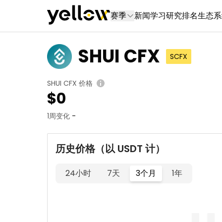
赛季
新闻
学习
研究
排名
生态系
SHUI CFX
SCFX
SHUI CFX 价格
$
0
1周变化
-
历史价格（以 USDT 计）
24小时
7天
3个月
1年