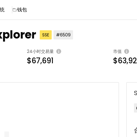
统
钱包
xplorer
SSE
#6509
24小时交易量
市值
$67,691
$63,9
S