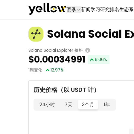
赛季
新闻
学习
研究
排名
生态系
Solana Social E
Solana Social Explorer 价格
$
0.00034991
6.06
%
1周变化
12.97
%
历史价格（以 USDT 计）
24小时
7天
3个月
1年