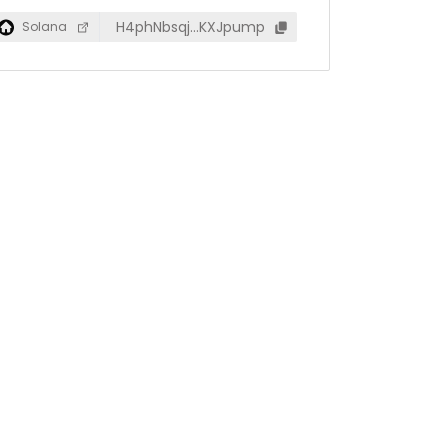
H4phNbsqj…KXJpump
Solana