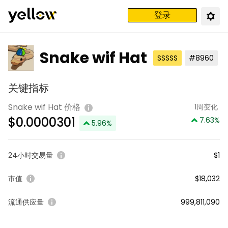
登录
Snake wif Hat
SSSSS
#8960
关键指标
Snake wif Hat 价格
1周变化
$
0.0000301
7.63
%
5.96
%
24小时交易量
$1
市值
$18,032
流通供应量
999,811,090