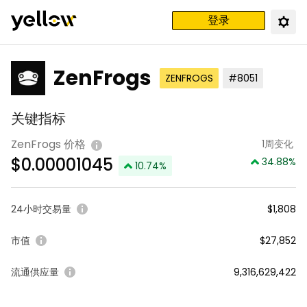
登录
ZenFrogs
ZENFROGS
#8051
关键指标
ZenFrogs 价格
1周变化
$
0.00001045
34.88
%
10.74
%
24小时交易量
$1,808
市值
$27,852
流通供应量
9,316,629,422