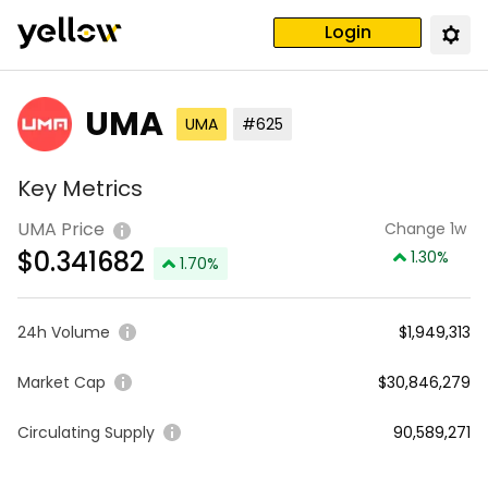
Login
UMA
UMA
#625
Key Metrics
UMA Price
Change 1w
$
0.341682
1.30
%
1.70
%
24h Volume
$1,949,313
Market Cap
$30,846,279
Circulating Supply
90,589,271