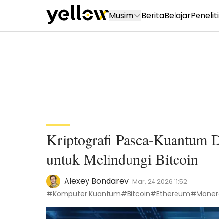
Musim
Berita
Belajar
Penelit
Kriptografi Pasca-Kuantum D
untuk Melindungi Bitcoin
Alexey Bondarev
Mar, 24 2026 11:52
#Komputer Kuantum
#Bitcoin
#Ethereum
#Moner