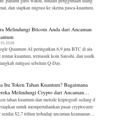
m: pahami garis waktu, hindari penggunaan ulang
mat, dan siapkan migrasi ke skema pasca-kuantum.
ra Melindungi Bitcoin Anda dari Ancaman
antum
 01, 2026
gle Quantum AI peringatkan 6,9 juta BTC di ala
 rentan kuantum, termasuk koin Satoshi, dan usulk
langkah mitigasi sebelum Q‑Day.
a Itu Token Tahan Kuantum? Bagaimana
reka Melindungi Crypto dari Ancaman
mputasi Kuantum
en tahan kuantum dan metode kriptografi sedang d
rsiapkan untuk mempertahankan pasar cryptocurre
 senilai $2,7 triliun terhadap ancaman keamanan di
l.