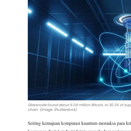
Glassnode found about 6.04 million Bitcoin, or 30.2% of supp
chain. (Image: Shutterstock)
Seiring kemajuan komputasi kuantum memaksa para kri