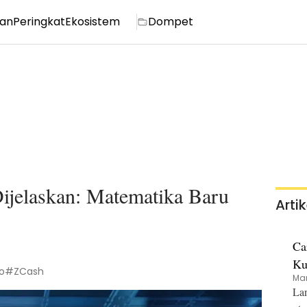
ian
Peringkat
Ekosistem
Dompet
ijelaskan: Matematika Baru
Arti
Ca
Ku
o
#ZCash
Mar
Lan