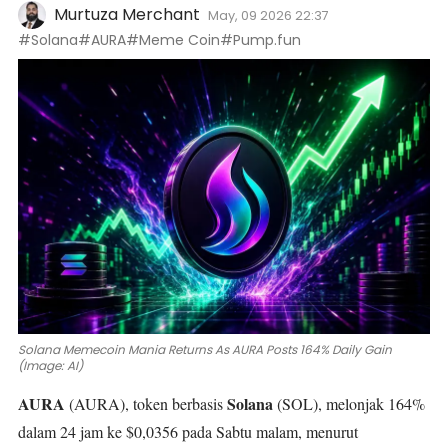
Murtuza Merchant
May, 09 2026 22:37
#Solana
#AURA
#Meme Coin
#Pump.fun
Solana Memecoin Mania Returns As AURA Posts 164% Daily Gain
(Image: AI)
AURA
Solana
(
AURA
), token berbasis
(
SOL
), melonjak 164%
dalam 24 jam ke $0,0356 pada Sabtu malam, menurut