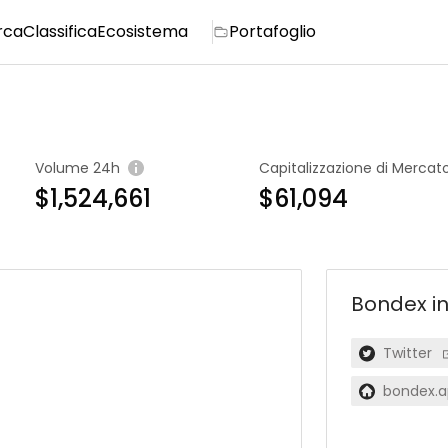
rca
Classifica
Ecosistema
Portafoglio
Volume 24h
Capitalizzazione di Mercat
$1,524,661
$61,094
Bondex
i
Twitter
bondex.