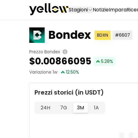
Stagioni
Notizie
Impara
Rice
Bondex
BDXN
#6607
Prezzo Bondex
$
0.00866095
5.28
%
Variazione 1w
12.50
%
Prezzi storici (in USDT)
24H
7G
3M
1A