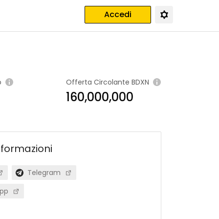
Accedi
o
Offerta Circolante
BDXN
160,000,000
nformazioni
Telegram
app