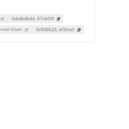
0xbdbdbdd…97cb091
0x1036b23…ef21ce3
Smart-Chain