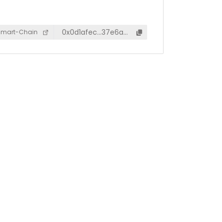
0x0d1afec…37e6ab
Smart-Chain
2