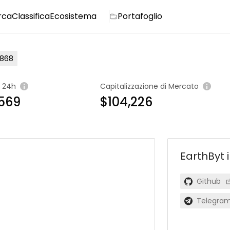
rca
Classifica
Ecosistema
Portafoglio
868
 24h
Capitalizzazione di Mercato
569
$104,226
EarthByt
Github
Telegra