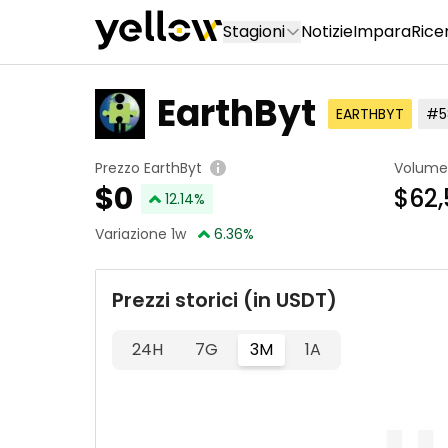
Stagioni
Notizie
Impara
Rice
EarthByt
EARTHBYT
#5
Prezzo EarthByt
Volume
$
0
$62,
12.14
%
Variazione 1w
6.36
%
Prezzi storici (in USDT)
24H
7G
3M
1A