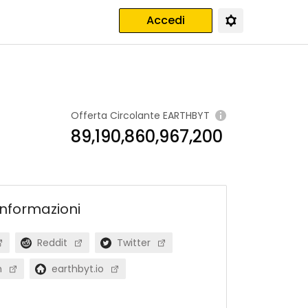
Accedi
Offerta Circolante
EARTHBYT
89,190,860,967,200
informazioni
Reddit
Twitter
m
earthbyt.io