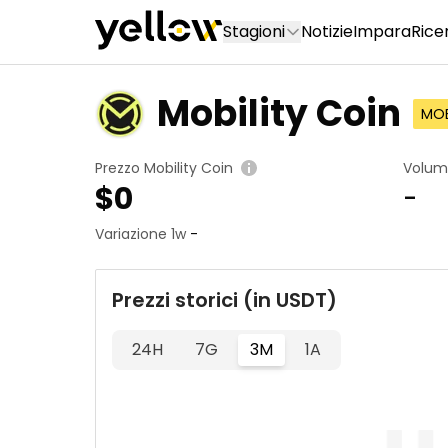
Stagioni
Notizie
Impara
Rice
Mobility Coin
MO
Prezzo Mobility Coin
Volum
$
0
-
Variazione 1w
-
Prezzi storici (in USDT)
24H
7G
3M
1A