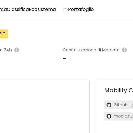
rca
Classifica
Ecosistema
Portafoglio
BIC
e 24h
Capitalizzazione di Mercato
-
Mobility 
Github
modic.fu