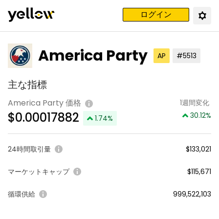
ログイン
America Party
AP
#5513
主な指標
America Party 価格
1週間変化
$
0.00017882
30.12
%
1.74
%
24時間取引量
$133,021
マーケットキャップ
$115,671
循環供給
999,522,103