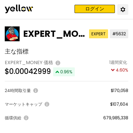
ログイン
EXPERT_MON
EXPERT
#5632
EY
主な指標
EXPERT_MONEY 価格
1週間変化
$
0.00042999
4.60
%
0.96
%
24時間取引量
$170,058
マーケットキャップ
$107,604
循環供給
679,985,338