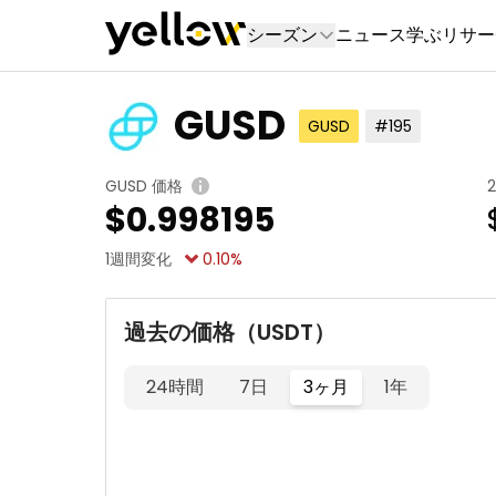
シーズン
ニュース
学ぶ
リサー
GUSD
GUSD
#195
GUSD 価格
$
0.998195
1週間変化
0.10
%
過去の価格（USDT）
24時間
7日
3ヶ月
1年