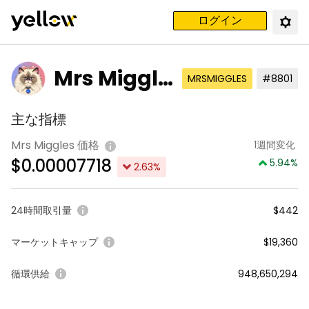
ログイン
Mrs Miggle
MRSMIGGLES
#8801
s
主な指標
Mrs Miggles 価格
1週間変化
$
0.00007718
5.94
%
2.63
%
24時間取引量
$442
マーケットキャップ
$19,360
循環供給
948,650,294