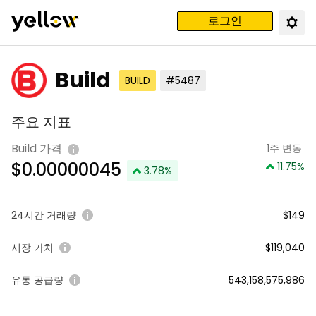
로그인
Build
BUILD
#5487
주요 지표
Build 가격
1주 변동
$
0.00000045
11.75
%
3.78
%
24시간 거래량
$149
시장 가치
$119,040
유통 공급량
543,158,575,986