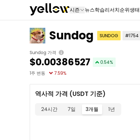
시즌
뉴스
학습
리서치
순위
생태
Sundog
SUNDOG
#1754
Sundog 가격
$
0.00386527
0.54
%
1주 변동
7.59
%
역사적 가격 (USDT 기준)
24시간
7일
3개월
1년