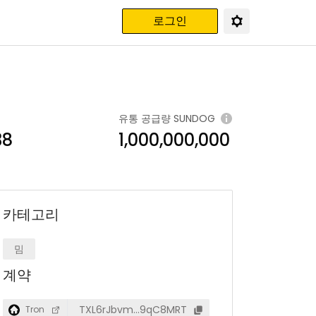
로그인
유통 공급량
SUNDOG
38
1,000,000,000
카테고리
밈
계약
TXL6rJbvm…9qC8MRT
Tron