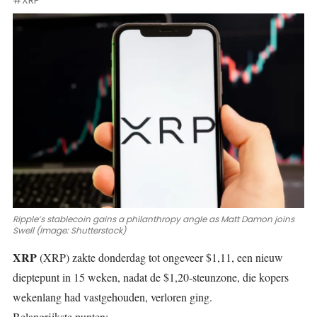
#XRP
Ripple’s stablecoin gains a philanthropy angle as Matt Damon joins
Swell (Image: Shutterstock)
XRP
(XRP)
zakte donderdag tot ongeveer $1,11, een nieuw
dieptepunt in 15 weken, nadat de
$1,20‑steunzone
, die kopers
wekenlang had vastgehouden, verloren ging.
Belangrijkste punten: