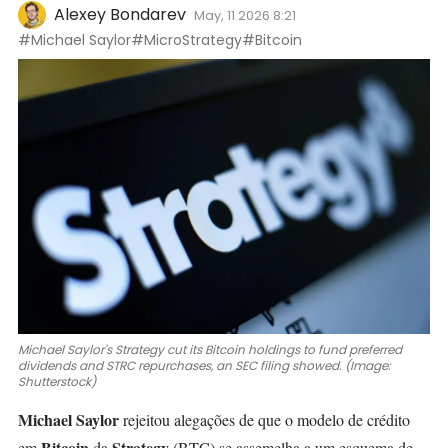
Alexey Bondarev
May, 11 2026 8:21
#Michael Saylor
#MicroStrategy
#Bitcoin
Michael Saylor's Strategy cut its Bitcoin holdings to fund preferred
dividends and STRC repurchases, an SEC filing showed. (Image:
Shutterstock)
Michael Saylor
rejeitou alegações de que o modelo de crédito
Bitcoin
Strategy
em
da
(BTC)
se assemelha a um esquema de