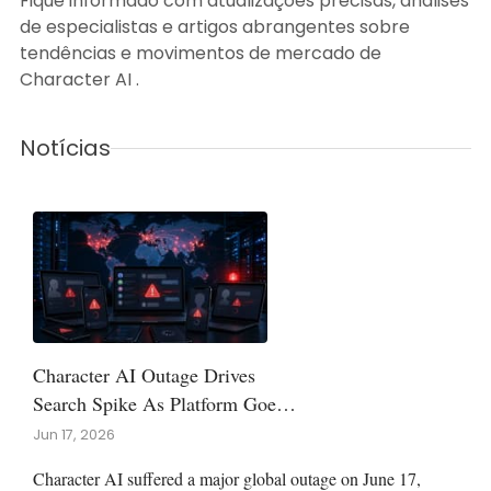
Fique informado com atualizações precisas, análises
de especialistas e artigos abrangentes sobre
tendências e movimentos de mercado de
Character AI .
Notícias
Character AI Outage Drives
Search Spike As Platform Goes
Down Globally
Jun 17, 2026
Character AI suffered a major global outage on June 17,