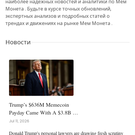
наиболее надежных новостей и аналитики по Мем
Монета . Будьте в курсе точных обновлений,
экспертных анализов и подробных статей о
трендах и движениях на рынке Мем Монета .
Новости
Trump’s $636M Memecoin
Payday Came With A $3.8B Bill
For Buyers
Jul 11, 2026
Donald Trump's personal lawyers are drawing fresh scrutiny