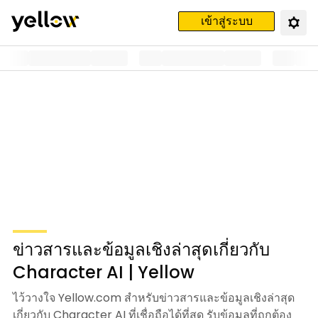
เข้าสู่ระบบ
ข่าวสารและข้อมูลเชิงล่าสุดเกี่ยวกับ
Character AI | Yellow
ไว้วางใจ Yellow.com สำหรับข่าวสารและข้อมูลเชิงล่าสุด
เกี่ยวกับ Character AI ที่เชื่อถือได้ที่สุด รับข้อมูลที่ถูกต้อง