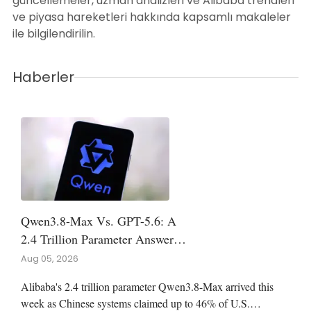
güncellemeler, uzman analizleri ve Alibaba trendleri
ve piyasa hareketleri hakkında kapsamlı makaleler
ile bilgilendirilin.
Haberler
Qwen3.8-Max Vs. GPT-5.6: A
2.4 Trillion Parameter Answer
To OpenAI's Flagship
Aug 05, 2026
Alibaba's 2.4 trillion parameter Qwen3.8-Max arrived this
week as Chinese systems claimed up to 46% of U.S.