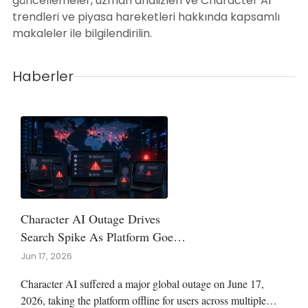
güncellemeler, uzman analizleri ve Character AI
trendleri ve piyasa hareketleri hakkında kapsamlı
makaleler ile bilgilendirilin.
Haberler
Character AI Outage Drives
Search Spike As Platform Goes
Down Globally
Jun 17, 2026
Character AI suffered a major global outage on June 17,
2026, taking the platform offline for users across multiple