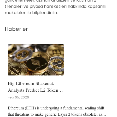
güncellemeler, uzman analizleri ve Katman 2
trendleri ve piyasa hareketleri hakkında kapsamlı
makaleler ile bilgilendirilin.
Haberler
Big Ethereum Shakeout:
Analysts Predict L2 Token
Wipeout By The End Of 2026
Feb 05, 2026
Ethereum (ETH) is undergoing a fundamental scaling shift
that threatens to make generic Layer 2 tokens obsolete, as