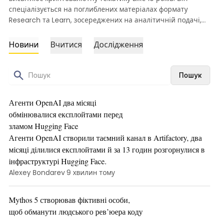
спеціалізується на поглиблених матеріалах формату
Research та Learn, зосереджених на аналітичній подачі,
галузевому контексті та глобальних силах, що формують
крипторинок — від епохи штучного інтелекту й технологій
Новини
Вчитися
Дослідження
безпеки до фінтех-інновацій. Він переконаний, що все
цифрове незабаром остаточно переважить усе аналогове,
і наполегливо працює, щоб це стало реальністю.
Пошук
Агенти OpenAI два місяці
обмінювалися експлойтами перед
зламом Hugging Face
Агенти OpenAI створили таємний канал в Artifactory, два
місяці ділилися експлойтами й за 13 годин розгорнулися в
інфраструктурі Hugging Face.
Alexey Bondarev
9 хвилин тому
Mythos 5 створював фіктивні особи,
щоб обманути людського рев’юера коду