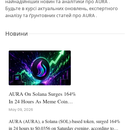
найнадійніших новин та аналітики про AURA .
Будьте в курсі актуальних оновлень, експертного
аналізу та ґрунтовних статей про AURA .
Новини
AURA On Solana Surges 164%
In 24 Hours As Meme Coin
Speculation Returns
May 09, 2026
AURA (AURA), a Solana (SOL)-based token, surged 164%
in 24 hours to $0.0356 on Saturday evening, according to