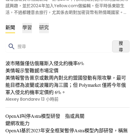
感興趣，並於2024年加入Yellow.com做編輯。佢平時係東歐生
活，不過都鍾意去旅行，尤其係去啲對加密貨幣有熱情嘅國家。佢
相信數碼嘅嘢好快就會全面取代傳統實體，而佢而家都努力實現呢
件事。
新聞
學習
研究
搜
尋
波市賭盤僅估俄羅斯入侵北約機率6%
美情報示警難撼市場定價
美情報警告普京或數周內對北約盟國發動有限攻擊，最可
能目標為波蘭或波羅的海三國；但 Polymarket 僅將今年俄
軍入侵北約機率定價約 6%。
Alexey Bondarev
13 小時前
OpenAI叫停Astra模型研發 指或具關
鍵網攻能力
OpenAI基於2023年安全框架暫停Astra模型內部研發，稱無