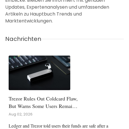
Einblicke. Bleiben Sie informiert mit genauen
Updates, Expertenanalysen und umfassenden
Artikeln zu Hauptbuch Trends und
Marktentwicklungen.
Nachrichten
Trezor Rules Out Coldcard Flaw,
But Warns Some Users Remain
Exposed
Aug 02, 2026
Ledger and Trezor told users their funds are safe after a