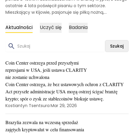
ostatnie 4 lata poświęcił pisaniu o tym sektorze.
Mieszkający w Kijowie, pasjonuje się piłką nożną,
wędkarstwem i kajakarstwem. Gdy nie śledzi trendów
rynkowych ani nie zgłębia wiadomości ze świata
Aktualności
Uczyć się
Badania
kryptowalut, można go znaleźć na wodzie — bo nawet w
krypto czasem najlepiej po prostu płynąć z prądem.
Szukaj
Coin Center ostrzega przed przyszłymi
represjami w USA, jeśli ustawa CLARITY
nie zostanie uchwalona
Coin Center ostrzega, że bez ustawowych ochron z CLARITY
Act przyszłe administracje USA mogą ostrzej ścigać branżę
krypto; spór o zysk ze stablecoinów blokuje ustawę.
Kostiantyn Tsentsura
Mar 29, 2026
Brazylia zezwala na wczesną sprzedaż
zajętych kryptowalut w celu finansowania