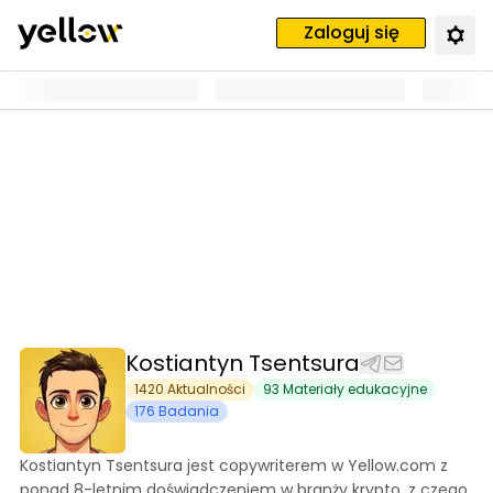
Zaloguj się
Kostiantyn Tsentsura
1420
Aktualności
93
Materiały edukacyjne
176
Badania
Kostiantyn Tsentsura jest copywriterem w Yellow.com z
ponad 8-letnim doświadczeniem w branży krypto, z czego