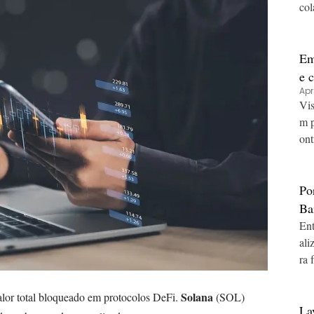
col
Em
e 
Apr
ba
Vis
m p
ont
Po
Ba
Ent
ali
ra 
Solana
lor total bloqueado em protocolos DeFi.
(SOL)
La