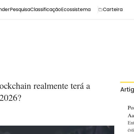
nder
Pesquisa
Classificação
Ecossistema
Carteira
ockchain realmente terá a
Arti
 2026?
Po
Aa
Cr
Ent
ést