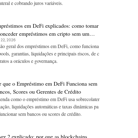
ateral e cobrando juros variáveis.
préstimos em DeFi explicados: como tomar
conceder empréstimos em cripto sem um
 22, 2026
nco
ão geral dos empréstimos em DeFi, como funciona
ools, garantias, liquidações e principais riscos, de c
ratos a oráculos e governança.
r que o Empréstimo em DeFi Funciona sem
ncos, Scores ou Gerentes de Crédito
enda como o empréstimo em DeFi usa sobrecolater
zação, liquidações automáticas e taxas dinâmicas pa
funcionar sem bancos ou scores de crédito.
yer 2 explicado: por que as blockchains