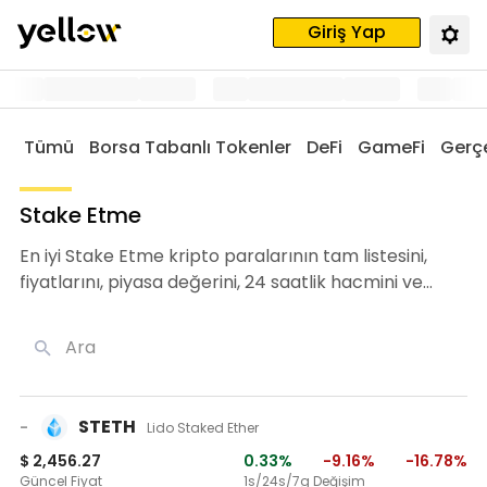
Giriş Yap
Tümü
Borsa Tabanlı Tokenler
DeFi
GameFi
Gerçe
Stake Etme
En iyi Stake Etme kripto paralarının tam listesini,
fiyatlarını, piyasa değerini, 24 saatlik hacmini ve
grafiklerini kontrol edin.
Ara
STETH
-
Lido Staked Ether
$ 2,456.27
0.33%
-9.16%
-16.78%
Güncel Fiyat
1s/24s/7g Değişim