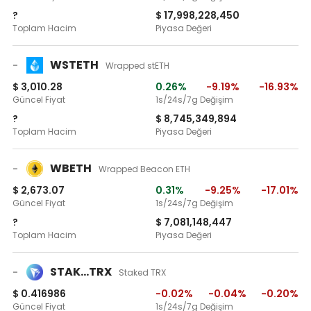
?
$ 17,998,228,450
Toplam Hacim
Piyasa Değeri
WSTETH
-
Wrapped stETH
$ 3,010.28
0.26%
-9.19%
-16.93%
Güncel Fiyat
1s/24s/7g Değişim
?
$ 8,745,349,894
Toplam Hacim
Piyasa Değeri
WBETH
-
Wrapped Beacon ETH
$ 2,673.07
0.31%
-9.25%
-17.01%
Güncel Fiyat
1s/24s/7g Değişim
?
$ 7,081,148,447
Toplam Hacim
Piyasa Değeri
STAK…TRX
-
Staked TRX
$ 0.416986
-0.02%
-0.04%
-0.20%
Güncel Fiyat
1s/24s/7g Değişim