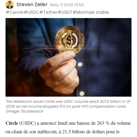
Steven Zeiler
May, 11 2026 13:56
#Cercle
#USDC
#Tether
#USDT
#Monnaie stable
The stablecoin issuer Circle saw USDC volume reach $21.5 trillion in Q1
2026 as net income dropped 15% on post-IPO compensation costs.
(Image: Shutterstock
Circle
(USDC)
a annoncé lundi une hausse de 263 % du volume
on-chain de son stablecoin, à 21,5 billons de dollars pour le