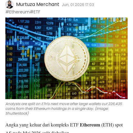
Murtuza Merchant
Jun, 01 2026 17:03
#Ethereum
#ETF
Analysts are split on ETH's next move after large wallets cut 226,435
coins from their Ethereum holdings in a single day. (Image:
Shutterstock)
Ethereum
Angka yang keluar dari kompleks ETF
(ETH)
spot
AS pada Mei 2026 sulit diabaikan.