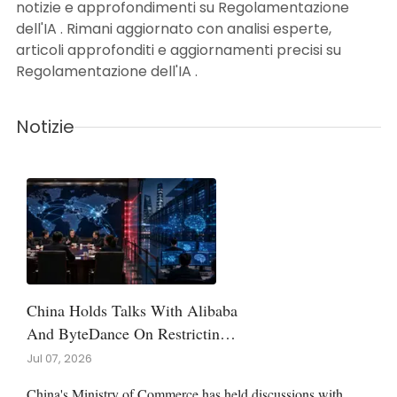
notizie e approfondimenti su Regolamentazione
dell'IA . Rimani aggiornato con analisi esperte,
articoli approfonditi e aggiornamenti precisi su
Regolamentazione dell'IA .
Notizie
China Holds Talks With Alibaba
And ByteDance On Restricting
AI Model Exports
Jul 07, 2026
China's Ministry of Commerce has held discussions with