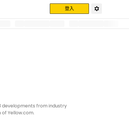
登入
b3 developments from industry
n of Yellow.com.