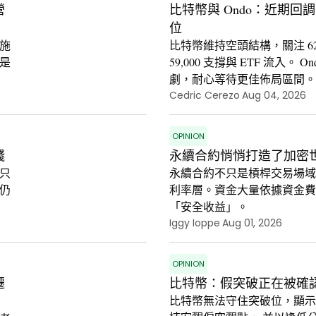
營
比特幣與 Ondo：近期
位
施
比特幣維持空頭結構，關注 62,200–
是
59,000 支撐與 ETF 流入。
劇，耐心等待更佳佈局區間。
Cedric Cerezo
Aug 04, 2026
OPINION
錢
永續合約悄悄打造了加密
只
永續合約不只是槓桿交易場
仍
利率層。資金大量依據資金
「安全收益」。
Iggy Ioppe
Aug 01, 2026
OPINION
遷
比特幣：假突破正在被確
比特幣無法守住突破位，顯