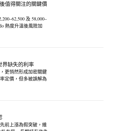
回調後值得關注的關鍵價
62,500 及 58,000–
 Ondo 熱度升溫後風險加
世界缺失的利率
域，更悄然形成加密關鍵
費率定價，但多被誤解為
認
示先前上漲為假突破，維