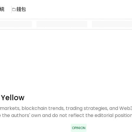
統
錢包
ellow
 markets, blockchain trends, trading strategies, and We
the authors' own and do not reflect the editorial positio
OPINION