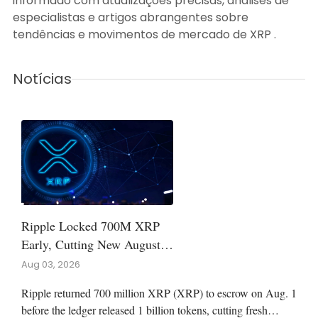
informado com atualizações precisas, análises de
especialistas e artigos abrangentes sobre
tendências e movimentos de mercado de XRP .
Notícias
Ripple Locked 700M XRP
Early, Cutting New August
Supply To A Third
Aug 03, 2026
Ripple returned 700 million XRP (XRP) to escrow on Aug. 1
before the ledger released 1 billion tokens, cutting fresh