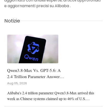
aggiornato con analisi esperte, articoli approfonditi
e aggiornamenti precisi su Alibaba .
Notizie
Qwen3.8-Max Vs. GPT-5.6: A
2.4 Trillion Parameter Answer
To OpenAI's Flagship
Aug 05, 2026
Alibaba's 2.4 trillion parameter Qwen3.8-Max arrived this
week as Chinese systems claimed up to 46% of U.S.
enterprise token traffic, squeezing OpenAI's GPT-5.6. Key