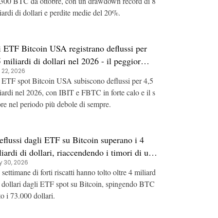
300 BTC da ottobre, con un drawdown record di 8
iardi di dollari e perdite medie del 20%.
i ETF Bitcoin USA registrano deflussi per
 miliardi di dollari nel 2026 - il peggior
 22, 2026
izio dal lancio di gennaio 2024
 ETF spot Bitcoin USA subiscono deflussi per 4,5
iardi nel 2026, con IBIT e FBTC in forte calo e il s
ore nel periodo più debole di sempre.
deflussi dagli ETF su Bitcoin superano i 4
iardi di dollari, riaccendendo i timori di una
 30, 2026
rrezione più profonda
 settimane di forti riscatti hanno tolto oltre 4 miliard
i dollari dagli ETF spot su Bitcoin, spingendo BTC
to i 73.000 dollari.