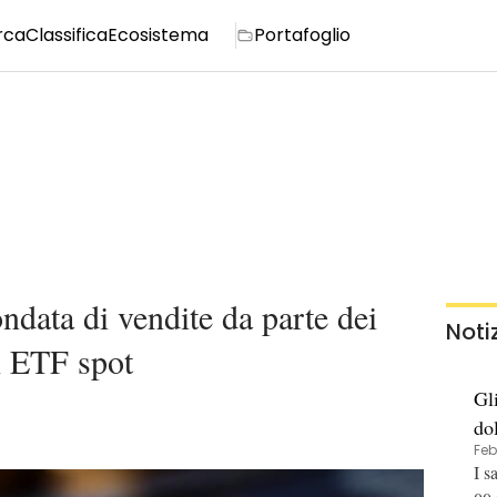
rca
Classifica
Ecosistema
Portafoglio
ndata di vendite da parte dei
Noti
li ETF spot
Gl
do
Feb
to
I s