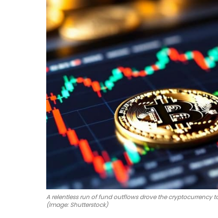
A relentless run of fund outflows drove the cryptocurrency t
(Image: Shutterstock)