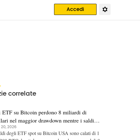
Accedi
zie correlate
i ETF su Bitcoin perdono 8 miliardi di
llari nel maggior drawdown mentre i saldi
 20, 2026
ccano il minimo del ciclo
aldi degli ETF spot su Bitcoin USA sono calati di 1